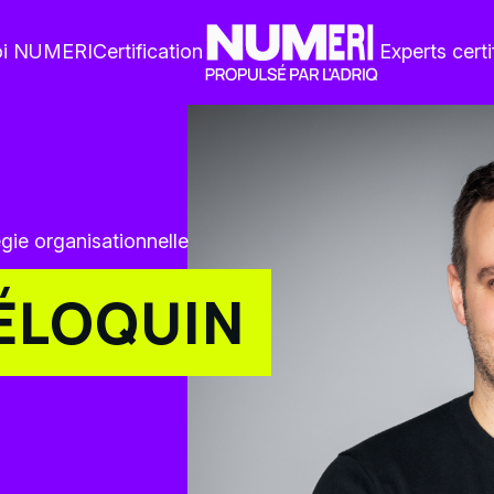
oi NUMERI
Certification
Experts certi
ie organisationnelle
ÉLOQUIN