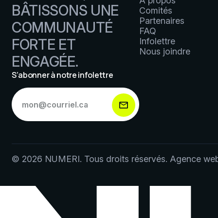
À propos
BÂTISSONS UNE
Comités
Partenaires
COMMUNAUTÉ
FAQ
FORTE ET
Infolettre
Nous joindre
ENGAGÉE.
S’abonner à notre infolettre
S’abonner
à
notre
infolettre
*
© 2026 NUMERI.
Tous droits réservés.
Agence we