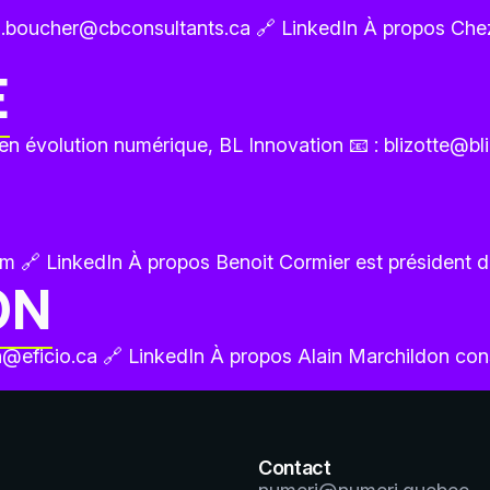
carl.boucher@cbconsultants.ca 🔗 LinkedIn À propos C
E
en évolution numérique, BL Innovation 📧 : blizotte@bl
om 🔗 LinkedIn À propos Benoit Cormier est président 
ON
on@eficio.ca 🔗 LinkedIn À propos Alain Marchildon conse
Contact