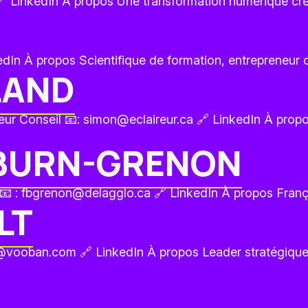
 LinkedIn À propos Une transformation numérique crée 
n À propos Scientifique de formation, entrepreneur de
LAND
ireur Conseil 📧: simon@eclaireur.ca 🔗 LinkedIn À pro
BURN-GRENON
📧 : fbgrenon@delagglo.ca 🔗 LinkedIn À propos Franç
LT
lt@vooban.com 🔗 LinkedIn À propos Leader stratégiqu