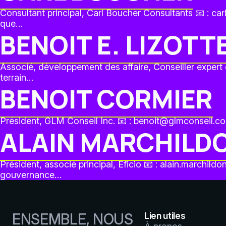
Consultant principal, Carl Boucher Consultants 📧 : 
que…
BENOIT E. LIZOTT
Associé, développement des affaire, Conseiller expert 
terrain…
BENOIT CORMIER
Président, GLM Conseil Inc. 📧 : benoit@glmconseil.c
ALAIN MARCHILD
Président, associé principal, Eficio 📧 : alain.marchild
gouvernance…
ENSEMBLE, NOUS
Lien utiles