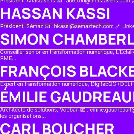
Président, Anastasens 📧 : abetton@anastasens.com 🔗
HASSAN KASSI
Président, Sémaz 📧 : hkassi@semaztech.com 🔗 LinkedI
SIMON CHAMBER
Conseiller senior en transformation numérique, L’Écla
PME…
FRANÇOIS BLACK
Expert en transformation numérique, DigifabQG (DEL) 
ÉMILIE GAUDREAU
Architecte de solutions, Vooban 📧 : emilie.gaudreau
les organisations…
CARL BOUCHER