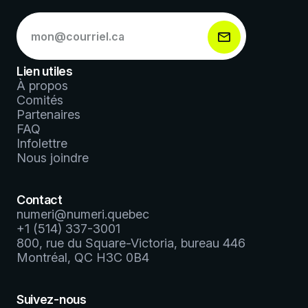
S’abonner
à
notre
infolettre
Lien utiles
*
À propos
Comités
Partenaires
FAQ
Infolettre
Nous joindre
Contact
numeri@numeri.quebec
+1 (514) 337-3001
800, rue du Square-Victoria, bureau 446
Montréal, QC H3C 0B4
Suivez-nous