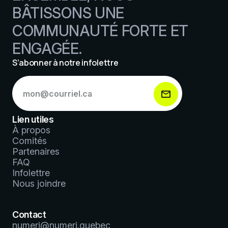
BÂTISSONS UNE
COMMUNAUTÉ FORTE ET
ENGAGÉE.
S’abonner à notre infolettre
S’abonner
à
notre
infolettre
Lien utiles
*
À propos
Comités
Partenaires
FAQ
Infolettre
Nous joindre
Contact
numeri@numeri.quebec