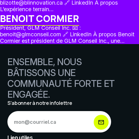
blizotte@blinnovation.ca 🔗 LinkedIn À propos
L’expérience terrain…
BENOIT CORMIER
Président, GLM Conseil Inc. 📧 :
benoit@glmconseil.com 🔗 LinkedIn À propos Benoit
Cormier est président de GLM Conseil Inc., une…
ENSEMBLE, NOUS
BÂTISSONS UNE
COMMUNAUTÉ FORTE ET
ENGAGÉE.
S’abonner à notre infolettre
S’abonner
à
notre
infolettre
Lien utiles