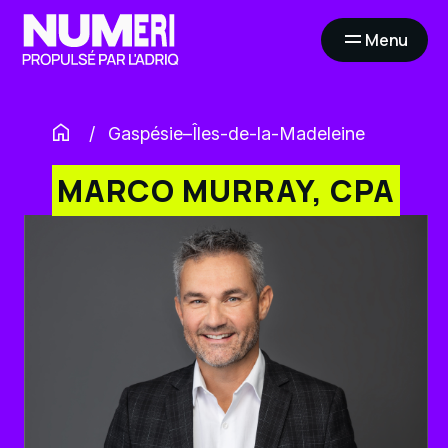
Menu
Ouvrir
la
navigation
du
site
Gaspésie–Îles-de-la-Madeleine
MARCO MURRAY, CPA