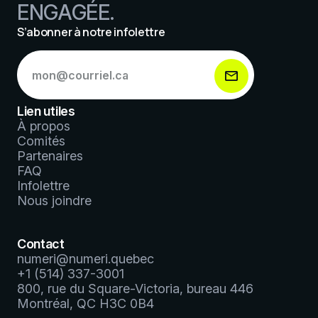
ENGAGÉE.
S’abonner à notre infolettre
S’abonner
à
notre
infolettre
Lien utiles
*
À propos
Comités
Partenaires
FAQ
Infolettre
Nous joindre
Contact
numeri@numeri.quebec
+1 (514) 337-3001
800, rue du Square-Victoria, bureau 446
Montréal, QC H3C 0B4