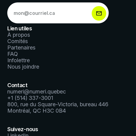
S’abonner
à
notre
infolettre
Lien utiles
*
À propos
Comités
Partenaires
FAQ
Infolettre
Nous joindre
Contact
numeri@numeri.quebec
+1 (514) 337-3001
800, rue du Square-Victoria, bureau 446
Montréal, QC H3C 0B4
Suivez-nous
LinkedIn