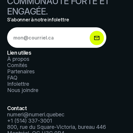
COMMUNAUTÉ FORTE ET
ENGAGÉE.
S’abonner à notre infolettre
S’abonner
à
notre
infolettre
Lien utiles
*
À propos
Comités
Partenaires
FAQ
Infolettre
Nous joindre
Contact
numeri@numeri.quebec
+1 (514) 337-3001
800, rue du Square-Victoria, bureau 446