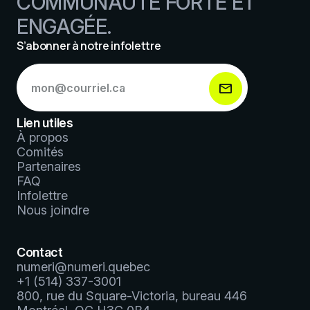
COMMUNAUTÉ FORTE ET
ENGAGÉE.
S’abonner à notre infolettre
S’abonner
à
notre
infolettre
Lien utiles
*
À propos
Comités
Partenaires
FAQ
Infolettre
Nous joindre
Contact
numeri@numeri.quebec
+1 (514) 337-3001
800, rue du Square-Victoria, bureau 446