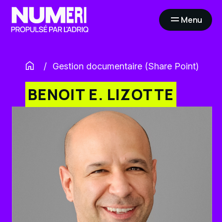
Menu
Ouvrir
la
navigation
du
site
Gestion documentaire (Share Point)
BENOIT E. LIZOTTE