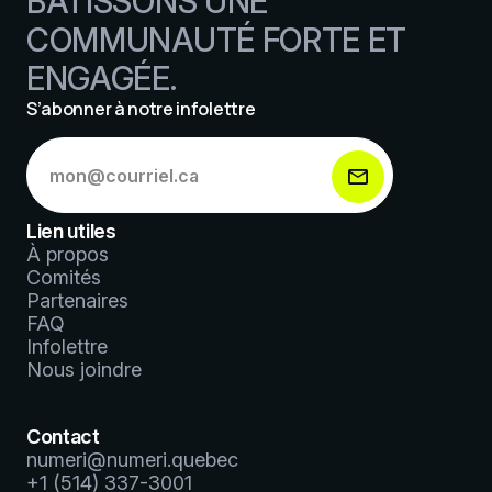
BÂTISSONS UNE
COMMUNAUTÉ FORTE ET
ENGAGÉE.
S’abonner à notre infolettre
S’abonner
à
notre
infolettre
Lien utiles
*
À propos
Comités
Partenaires
FAQ
Infolettre
Nous joindre
Contact
numeri@numeri.quebec
+1 (514) 337-3001